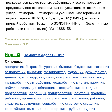
пользоваться кроме горных работников и все те, которым
предоставлено это законом, как то: уставщикам, штейгерам,
унтер-штейгерам, штейгерским ученикам, мастеровым и
подмастерьям. Ф. 610, о. 1, д. 4, л. 32 (1849 г.); // Золот-
ничный работник. То же, что ЗОЛОТНиЧНИК. — Золотничные
работники («старатели»). Ум., 1888: 58.
Словарь золотого промысла Российской Империи. — М.: Русский путь.
.
О.В.
Борхвальдт
.
1998
.
Игры ⚽
Поможем сделать НИР
Синонимы
:
аппаратчик
,
батрак
,
безурочник
,
бытовик
,
бюджетник
,
вагонник
,
ветработник
,
выкатчик
,
гастарбайтер
,
годовщик
,
дезинфектор
,
делатель
,
итр
,
кадр
,
кадровик
,
киноработник
,
комбинатовец
,
культработник
,
литработник
,
медработник
,
мистия
,
наемник
,
наймит
,
низальщик
,
областник
,
ответработник
,
отходник
,
партработник
,
поденщик
,
политработник
,
почтовик
,
почтовый
работник
,
пролетарий
,
профработник
,
работничек
,
рабочий
,
служитель
,
сотрудник
,
соцработник
,
стартовик
,
страдник
,
телетайпист
,
телятник
,
транспортник
,
трубник
,
трудник
,