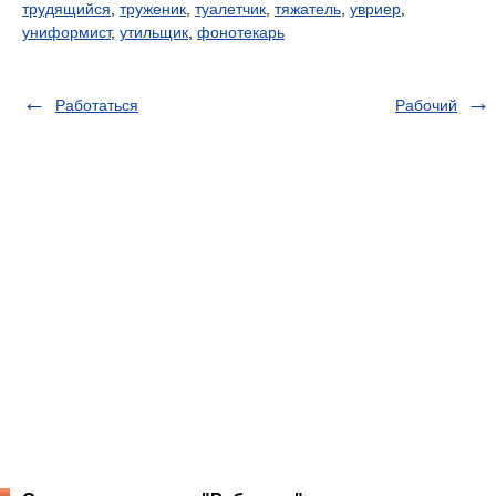
трудящийся
,
труженик
,
туалетчик
,
тяжатель
,
увриер
,
униформист
,
утильщик
,
фонотекарь
Работаться
Рабочий