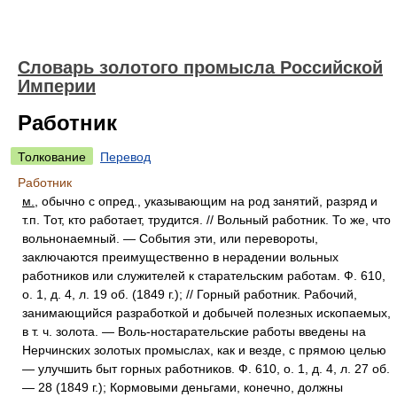
Словарь золотого промысла Российской
Империи
Работник
Толкование
Перевод
Работник
м.
, обычно с опред., указывающим на род занятий, разряд и
т.п. Тот, кто работает, трудится. // Вольный работник. То же, что
вольнонаемный. — События эти, или перевороты,
заключаются преимущественно в нерадении вольных
работников или служителей к старательским работам. Ф. 610,
о. 1, д. 4, л. 19 об. (1849 г.); // Горный работник. Рабочий,
занимающийся разработкой и добычей полезных ископаемых,
в т. ч. золота. — Воль-ностарательские работы введены на
Нерчинских золотых промыслах, как и везде, с прямою целью
— улучшить быт горных работников. Ф. 610, о. 1, д. 4, л. 27 об.
— 28 (1849 г.); Кормовыми деньгами, конечно, должны