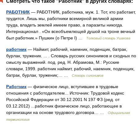
Смотреть что такое "Работник" в других словарях:
РАБОТНИК
— РАБОТНИК, работника, муж. 1. Тот, кто работает,
трудится. Лишь мы, работники всемирной великой армии
труда, владеть землей имеем право, а паразиты никогда.
Интернационал . «Он всеобъемлющей душой на троне вечный
был работник.» Пушкин (о Петре I) …
Толковый словарь Ушакова
работник
— Наймит, рабочий, наемник, поденщик, батрак,
бурлак, труженик. ... . Словарь русских синонимов и сходных по
смыслу выражений. под. ред. Н. Абрамова, М.: Русские
словари, 1999. работник наймит, рабочий, наемник, поденщик,
батрак, бурлак, труженик;… …
Словарь синонимов
Работник
— физическое лицо, вступившее в трудовые
отношения с работодателем... Источник: Трудовой кодекс
Российской Федерации от 30.12.2001 N 197 ФЗ (ред. от
03.12.2012) ...работник физическое лицо, работающее в
организации на основе трудового договора… …
Официальная
терминология